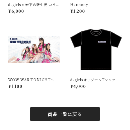
d-girls × 岩下の新生姜 コラボ
Harmony
11周年記念Tシャツ
¥6,000
¥1,200
WOW WAR TONIGHT～時
d-girlsオリジナルTシャツ T
には起こせよムーヴメント～
YPE-B
¥1,100
¥4,000
商品一覧に戻る