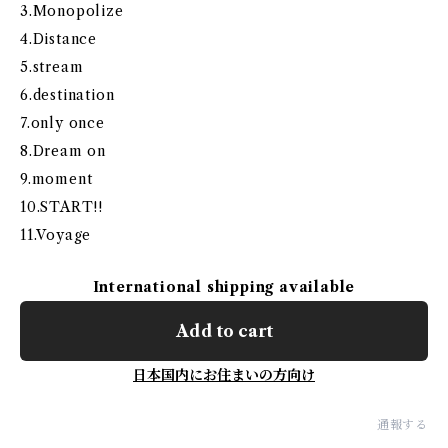
3.Monopolize
4.Distance
5.stream
6.destination
7.only once
8.Dream on
9.moment
10.START!!
11.Voyage
International shipping available
Add to cart
日本国内にお住まいの方向け
通報する