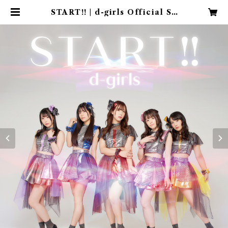
START!! | d-girls Official Sh
op